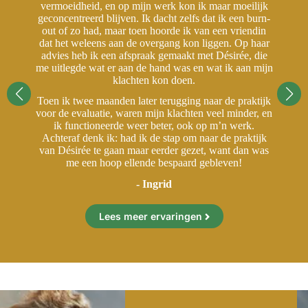
jk
vermoeidheid, en op mijn werk kon ik maar moeilijk
v
rn-
geconcentreerd blijven. Ik dacht zelfs dat ik een burn-
ge
in
out of zo had, maar toen hoorde ik van een vriendin
o
aar
dat het weleens aan de overgang kon liggen. Op haar
da
ie
advies heb ik een afspraak gemaakt met Désirée, die
a
ijn
me uitlegde wat er aan de hand was en wat ik aan mijn
me
klachten kon doen.
ijk
Toen ik twee maanden later terugging naar de praktijk
To
 en
voor de evaluatie, waren mijn klachten veel minder, en
vo
ik functioneerde weer beter, ook op m’n werk.
jk
Achteraf denk ik: had ik de stap om naar de praktijk
A
as
van Désirée te gaan maar eerder gezet, want dan was
v
me een hoop ellende bespaard gebleven!
- Ingrid
Lees meer ervaringen