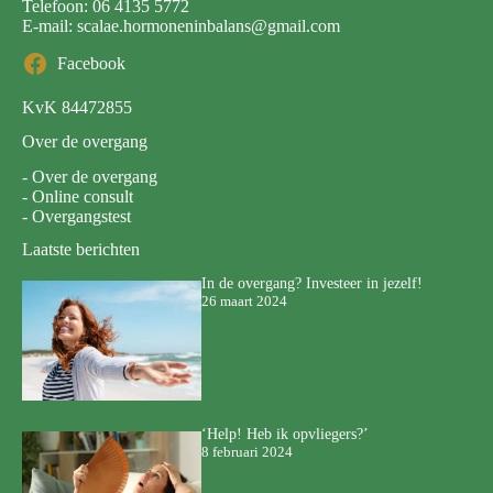
Telefoon:
06 4135 5772
E-mail:
scalae.hormoneninbalans@gmail.com
Facebook
KvK 84472855
Over de overgang
-
Over de overgang
-
Online consult
-
Overgangstest
Laatste berichten
In de overgang? Investeer in jezelf!
26 maart 2024
‘Help! Heb ik opvliegers?’
8 februari 2024