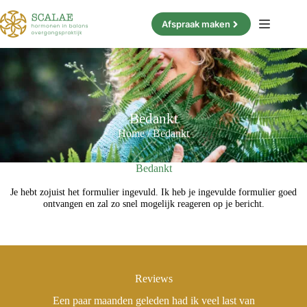
Ga
naar
Afspraak maken
de
inhoud
Bedankt
Home
/
Bedankt
Bedankt
Je hebt zojuist het formulier ingevuld. Ik heb je ingevulde formulier goed
ontvangen en zal zo snel mogelijk reageren op je bericht.
Reviews
Een paar maanden geleden had ik veel last van