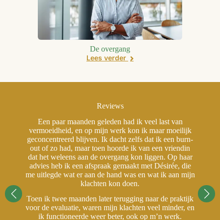
De overgang
Lees verder
Reviews
Een paar maanden geleden had ik veel last van
jk
vermoeidheid, en op mijn werk kon ik maar moeilijk
v
rn-
geconcentreerd blijven. Ik dacht zelfs dat ik een burn-
ge
in
out of zo had, maar toen hoorde ik van een vriendin
o
aar
dat het weleens aan de overgang kon liggen. Op haar
da
ie
advies heb ik een afspraak gemaakt met Désirée, die
a
ijn
me uitlegde wat er aan de hand was en wat ik aan mijn
me