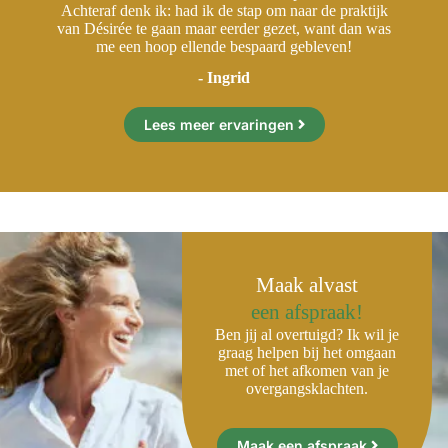
klachten kon doen.
ijk
Toen ik twee maanden later terugging naar de praktijk
To
 en
voor de evaluatie, waren mijn klachten veel minder, en
vo
ik functioneerde weer beter, ook op m’n werk.
jk
Achteraf denk ik: had ik de stap om naar de praktijk
A
as
van Désirée te gaan maar eerder gezet, want dan was
v
me een hoop ellende bespaard gebleven!
- Ingrid
Lees meer ervaringen
Maak alvast
een afspraak!
Ben jij al overtuigd? Ik wil je
graag helpen bij het omgaan