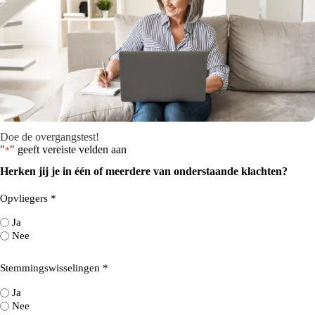
Doe de overgangstest!
"
" geeft vereiste velden aan
*
Herken jij je in één of meerdere van onderstaande klachten?
Opvliegers *
Ja
Nee
H
Stemmingswisselingen *
e
r
Ja
k
Nee
e