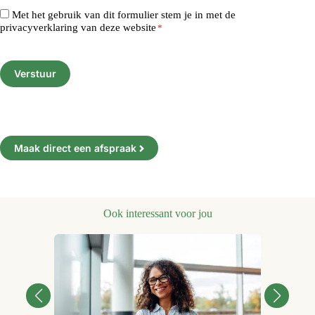
e
e
n
l
C
Met het gebruik van dit formulier stem je in met de
f
n
d
a
o
privacyverklaring van deze website
*
o
?
e
c
n
o
z
*
C
h
s
n
e
A
t
e
n
k
P
e
n
u
l
T
n
t
m
a
C
?
*
m
c
H
*
e
h
A
r
t
*
e
n
?
*
Maak direct een afspraak
Ook interessant voor jou