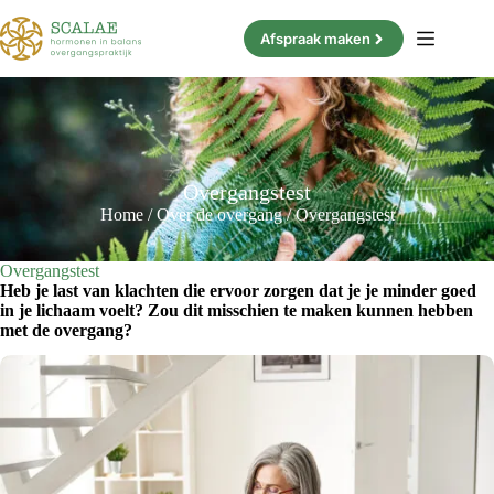
Ga
naar
Afspraak maken
de
inhoud
Overgangstest
Home
/
Over de overgang
/
Overgangstest
Overgangstest
Heb je last van klachten die ervoor zorgen dat je je minder goed
in je lichaam voelt? Zou dit misschien te maken kunnen hebben
met de overgang?