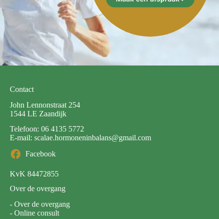
met of het afkomen van je
overgangsklachten.
Maak een afspraak
Contact
John Lennonstraat 254
1544 LE Zaandijk
Telefoon:
06 4135 5772
E-mail:
scalae.hormoneninbalans@gmail.com
Facebook
KvK 84472855