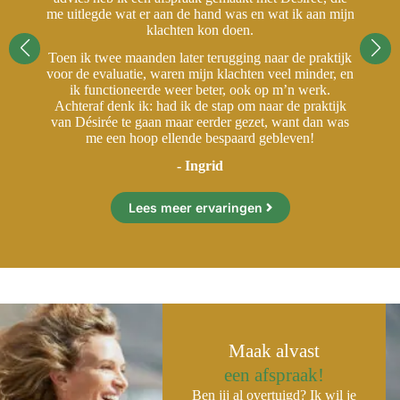
ijn
me uitlegde wat er aan de hand was en wat ik aan mijn
me
klachten kon doen.
ijk
Toen ik twee maanden later terugging naar de praktijk
To
 en
voor de evaluatie, waren mijn klachten veel minder, en
vo
ik functioneerde weer beter, ook op m’n werk.
jk
Achteraf denk ik: had ik de stap om naar de praktijk
A
as
van Désirée te gaan maar eerder gezet, want dan was
v
me een hoop ellende bespaard gebleven!
- Ingrid
Lees meer ervaringen
Maak alvast
een afspraak!
Ben jij al overtuigd? Ik wil je