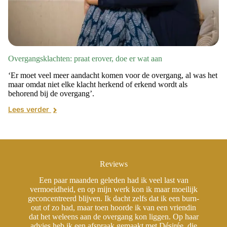
Overgangsklachten: praat erover, doe er wat aan
‘Er moet veel meer aandacht komen voor de overgang, al was het
maar omdat niet elke klacht herkend of erkend wordt als
behorend bij de overgang’.
Lees verder
Reviews
Een paar maanden geleden had ik veel last van
jk
vermoeidheid, en op mijn werk kon ik maar moeilijk
v
rn-
geconcentreerd blijven. Ik dacht zelfs dat ik een burn-
ge
in
out of zo had, maar toen hoorde ik van een vriendin
o
aar
dat het weleens aan de overgang kon liggen. Op haar
da
ie
advies heb ik een afspraak gemaakt met Désirée, die
a