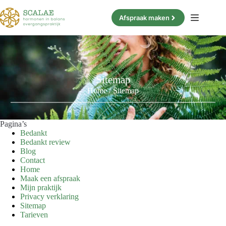
Ga
naar
Afspraak maken
de
inhoud
Sitemap
Home
/
Sitemap
Pagina’s
Bedankt
Bedankt review
Blog
Contact
Home
Maak een afspraak
Mijn praktijk
Privacy verklaring
Sitemap
Tarieven