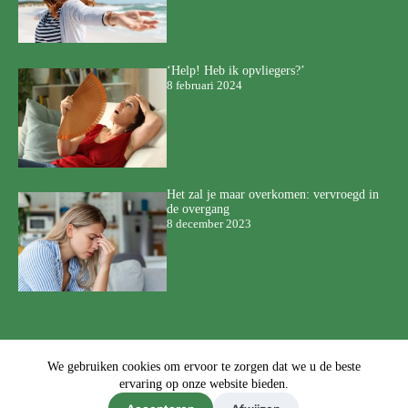
‘Help! Heb ik opvliegers?’
8 februari 2024
Het zal je maar overkomen: vervroegd in
de overgang
8 december 2023
We gebruiken cookies om ervoor te zorgen dat we u de beste
©
Scalae Hormonen in balans Overgangspraktijk -
Privacyverklaring
ervaring op onze website bieden.
-
Sitemap
-
Ontwerp & sitebeheer door
ForYou B.V.
in samenwerking