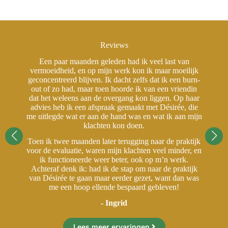
Reviews
Een paar maanden geleden had ik veel last van
jk
vermoeidheid, en op mijn werk kon ik maar moeilijk
v
rn-
geconcentreerd blijven. Ik dacht zelfs dat ik een burn-
ge
in
out of zo had, maar toen hoorde ik van een vriendin
o
aar
dat het weleens aan de overgang kon liggen. Op haar
da
ie
advies heb ik een afspraak gemaakt met Désirée, die
a
ijn
me uitlegde wat er aan de hand was en wat ik aan mijn
me
klachten kon doen.
ijk
Toen ik twee maanden later terugging naar de praktijk
To
 en
voor de evaluatie, waren mijn klachten veel minder, en
vo
ik functioneerde weer beter, ook op m’n werk.
jk
Achteraf denk ik: had ik de stap om naar de praktijk
A
as
van Désirée te gaan maar eerder gezet, want dan was
v
me een hoop ellende bespaard gebleven!
- Ingrid
Lees meer ervaringen