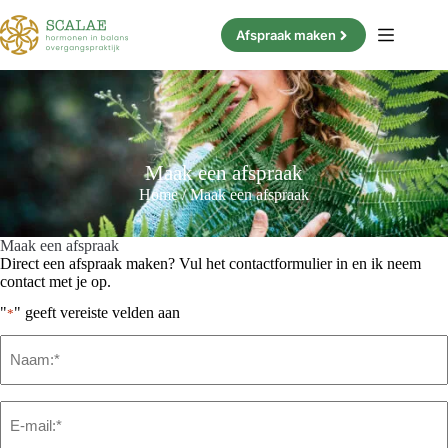
Ga
naar
Afspraak maken
de
inhoud
Maak een afspraak
Home
/
Maak een afspraak
Maak een afspraak
Direct een afspraak maken? Vul het contactformulier in en ik neem
contact met je op.
"
" geeft vereiste velden aan
*
Naam
*
Email
*