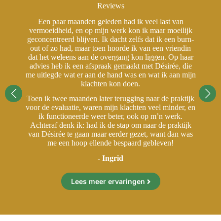
Reviews
Een paar maanden geleden had ik veel last van
jk
vermoeidheid, en op mijn werk kon ik maar moeilijk
v
rn-
geconcentreerd blijven. Ik dacht zelfs dat ik een burn-
ge
in
out of zo had, maar toen hoorde ik van een vriendin
o
aar
dat het weleens aan de overgang kon liggen. Op haar
da
ie
advies heb ik een afspraak gemaakt met Désirée, die
a
ijn
me uitlegde wat er aan de hand was en wat ik aan mijn
me
klachten kon doen.
ijk
Toen ik twee maanden later terugging naar de praktijk
To
 en
voor de evaluatie, waren mijn klachten veel minder, en
vo
ik functioneerde weer beter, ook op m’n werk.
jk
Achteraf denk ik: had ik de stap om naar de praktijk
A
as
van Désirée te gaan maar eerder gezet, want dan was
v
me een hoop ellende bespaard gebleven!
- Ingrid
Lees meer ervaringen