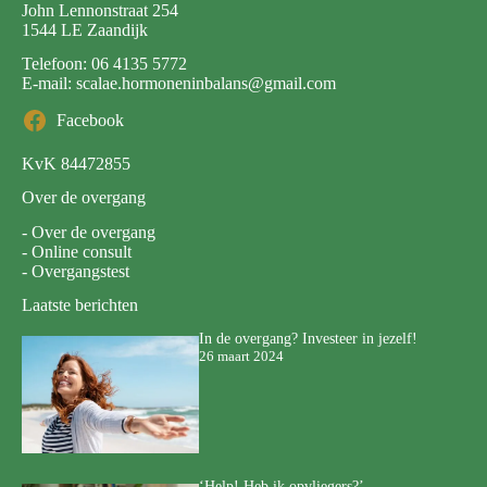
John Lennonstraat 254
1544 LE Zaandijk
Telefoon:
06 4135 5772
E-mail:
scalae.hormoneninbalans@gmail.com
Facebook
KvK 84472855
Over de overgang
-
Over de overgang
-
Online consult
-
Overgangstest
Laatste berichten
In de overgang? Investeer in jezelf!
26 maart 2024
‘Help! Heb ik opvliegers?’