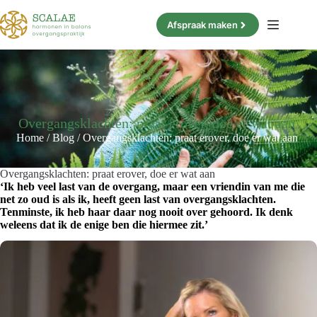
Ga
naar
Afspraak maken
de
inhoud
Overgangsklachten: praat erover, doe er wat aan
Home
/
Blog
/
Overgangsklachten: praat erover, doe er wat aan
Overgangsklachten: praat erover, doe er wat aan
‘Ik heb veel last van de overgang, maar een vriendin van me die
net zo oud is als ik, heeft geen last van overgangsklachten.
Tenminste, ik heb haar daar nog nooit over gehoord. Ik denk
weleens dat ik de enige ben die hiermee zit.’