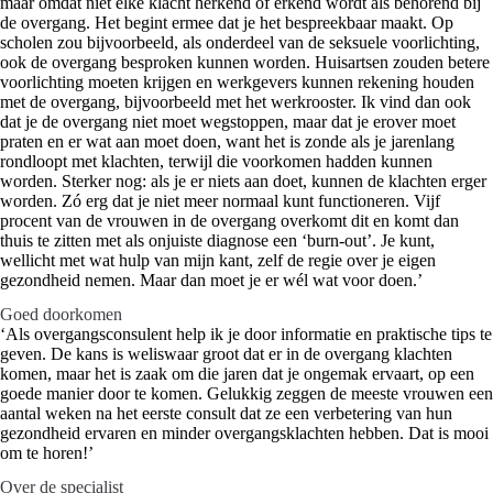
maar omdat niet elke klacht herkend of erkend wordt als behorend bij
de overgang. Het begint ermee dat je het bespreekbaar maakt. Op
scholen zou bijvoorbeeld, als onderdeel van de seksuele voorlichting,
ook de overgang besproken kunnen worden. Huisartsen zouden betere
voorlichting moeten krijgen en werkgevers kunnen rekening houden
met de overgang, bijvoorbeeld met het werkrooster. Ik vind dan ook
dat je de overgang niet moet wegstoppen, maar dat je erover moet
praten en er wat aan moet doen, want het is zonde als je jarenlang
rondloopt met klachten, terwijl die voorkomen hadden kunnen
worden. Sterker nog: als je er niets aan doet, kunnen de klachten erger
worden. Zó erg dat je niet meer normaal kunt functioneren. Vijf
procent van de vrouwen in de overgang overkomt dit en komt dan
thuis te zitten met als onjuiste diagnose een ‘burn-out’. Je kunt,
wellicht met wat hulp van mijn kant, zelf de regie over je eigen
gezondheid nemen. Maar dan moet je er wél wat voor doen.’
Goed doorkomen
‘Als overgangsconsulent help ik je door informatie en praktische tips te
geven. De kans is weliswaar groot dat er in de overgang klachten
komen, maar het is zaak om die jaren dat je ongemak ervaart, op een
goede manier door te komen. Gelukkig zeggen de meeste vrouwen een
aantal weken na het eerste consult dat ze een verbetering van hun
gezondheid ervaren en minder overgangsklachten hebben. Dat is mooi
om te horen!’
Over de specialist