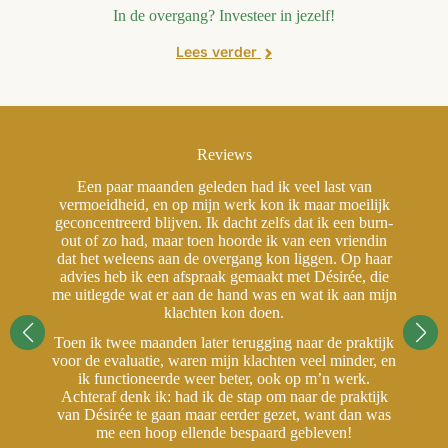
In de overgang? Investeer in jezelf!
Lees verder
Reviews
Een paar maanden geleden had ik veel last van
jk
vermoeidheid, en op mijn werk kon ik maar moeilijk
v
rn-
geconcentreerd blijven. Ik dacht zelfs dat ik een burn-
ge
in
out of zo had, maar toen hoorde ik van een vriendin
o
aar
dat het weleens aan de overgang kon liggen. Op haar
da
ie
advies heb ik een afspraak gemaakt met Désirée, die
a
ijn
me uitlegde wat er aan de hand was en wat ik aan mijn
me
klachten kon doen.
ijk
Toen ik twee maanden later terugging naar de praktijk
To
 en
voor de evaluatie, waren mijn klachten veel minder, en
vo
ik functioneerde weer beter, ook op m’n werk.
jk
Achteraf denk ik: had ik de stap om naar de praktijk
A
as
van Désirée te gaan maar eerder gezet, want dan was
v
me een hoop ellende bespaard gebleven!